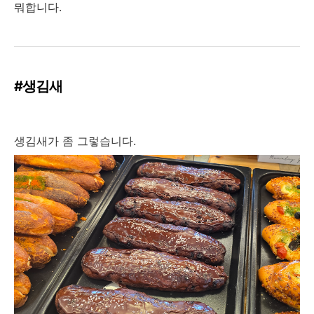
뭐합니다.
#생김새
생김새가 좀 그렇습니다.