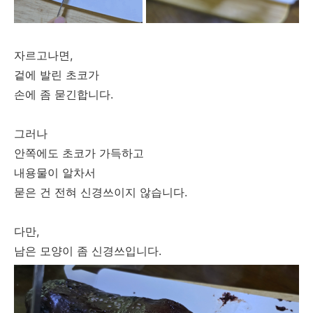
자르고나면,
겉에 발린 초코가
손에 좀 묻긴합니다.
그러나
안쪽에도 초코가 가득하고
내용물이 알차서
묻은 건 전혀 신경쓰이지 않습니다.
다만,
남은 모양이 좀 신경쓰입니다.