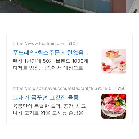
후기
https://www.foodrain.com
광고
푸드레인-최소주문 제한없음
브랜드 상관없이 교차주문OK
런칭 1년만에 50개 브랜드 1000개
디저트 입점, 공장에서 매장으로
직배송.
https://m.place.naver.com/restaurant/163951608
광고
3
그대가 꿈꾸던 고깃집 육몽
육몽만의 특별한 술과, 공간, 시그
니처 고기로 왕을 모시듯 손님을
대접합니다