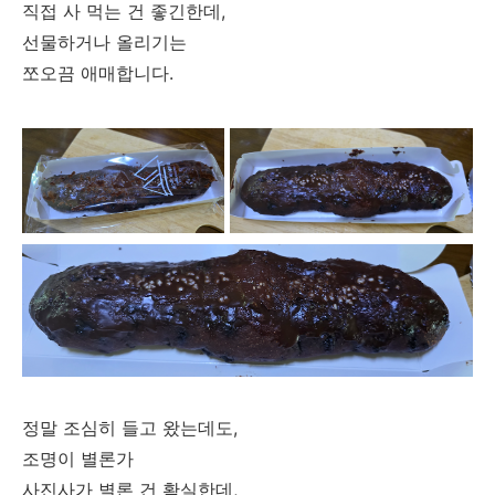
직접 사 먹는 건 좋긴한데,
선물하거나 올리기는
쪼오끔 애매합니다.
정말 조심히 들고 왔는데도,
조명이 별론가
사진사가 별론 건 확실한데,