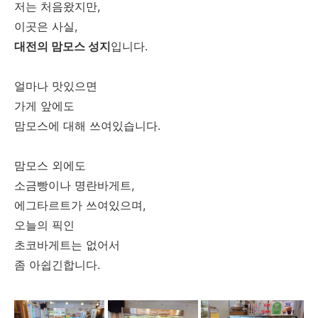
저는 처음왔지만,
이곳은 사실,
대전의 맘모스 성지
입니다.
얼마나 맛있으면
가게 앞에도
맘모스에 대해 쓰여있습니다.
맘모스 외에도
소금빵이나 명란바게트,
에그타르트가 쓰여있으며,
오늘의 픽인
초코바게트는 없어서
좀 아쉽긴합니다.