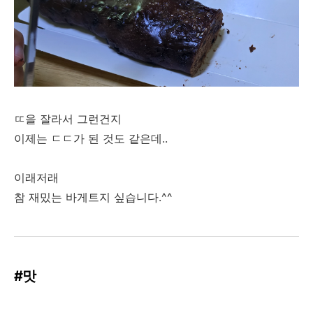
ㄸ을 잘라서 그런건지
이제는 ㄷㄷ가 된 것도 같은데..
이래저래
참 재밌는
바게트지 싶습니다.^^
#맛