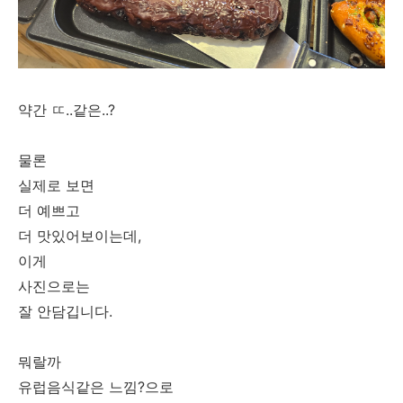
약간 ㄸ..같은..?
물론
실제로 보면
더 예쁘고
더 맛있어보이는데,
이게
사진으로는
잘 안담깁니다.
뭐랄까
유럽음식같은 느낌?으로