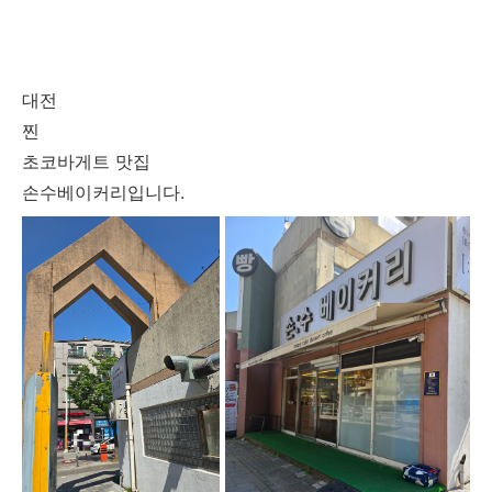
대전
찐
초코바게트 맛집
손수베이커리입니다.