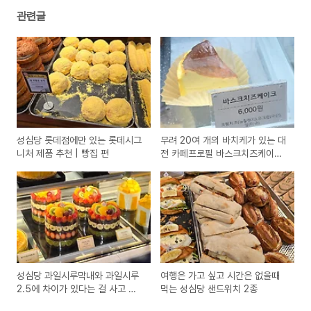
관련글
성심당 롯데점에만 있는 롯데시그
무려 20여 개의 바치케가 있는 대
니처 제품 추천 | 빵집 편
전 카페프로필 바스크치즈케이크
후기
성심당 과일시루막내와 과일시루
여행은 가고 싶고 시간은 없을때
2.5에 차이가 있다는 걸 사고 나
먹는 성심당 샌드위치 2종
서야 알게된 후기