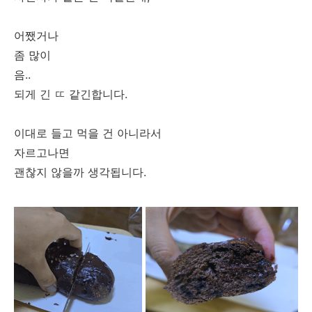
어쨌거나
좀 많이
음..
되게 긴 ㄸ 같긴합니다.
이대로 들고 먹을 건 아니라서
자르고나면
괜찮지 않을까 생각됩니다.