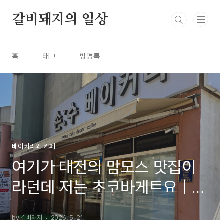
본문 바로가기
갈비돼지의 일상
홈
태그
방명록
베이커리와 카페
여기가 대전의 맘모스 맛집이
라던데 저는 초코바게트요 | 대
전 손수베이커리 초코바게트
by 갈비돼지
2026. 5. 21.