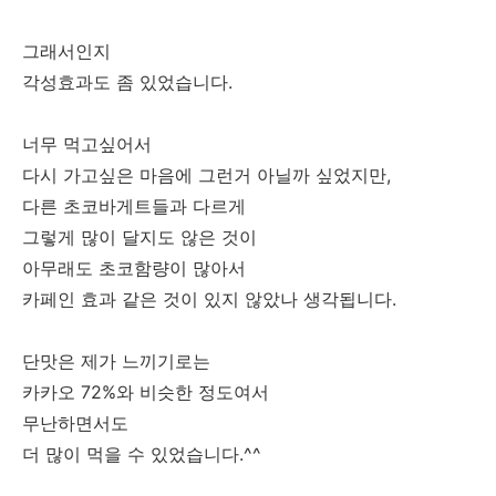
그래서인지
각성효과도 좀
있었습니다.
너무 먹고싶어서
다시 가고싶은 마음에 그런거 아닐까 싶었지만,
다른 초코바게트들과 다르게
그렇게 많이 달지도 않은 것이
아무래도
초코함량이 많아서
카페인 효과 같은 것이 있지 않았나 생각됩니다.
단맛은 제가 느끼기로는
카카오 72%와 비슷한 정도여서
무난하면서도
더 많이 먹을 수 있었습니다.^^