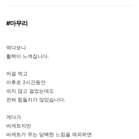
#마무리
먹다보니
활력이 느껴집니다.
저걸 먹고
이후로 2시간동안
쉬지 않고 걸었는데도
전혀 힘들지가 않았습니다.
게다가
바게트지만
바게트가 주는 담백한 느낌을 제외하면