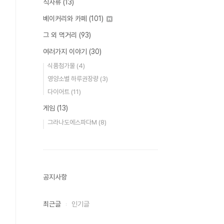
식사류
(13)
베이커리와 카페
(101)
그 외 먹거리
(93)
여러가지 이야기
(30)
식품첨가물
(4)
영양소별 하루권장량
(3)
다이어트
(11)
게임
(13)
그라나도에스파다M
(8)
공지사항
최근글
인기글