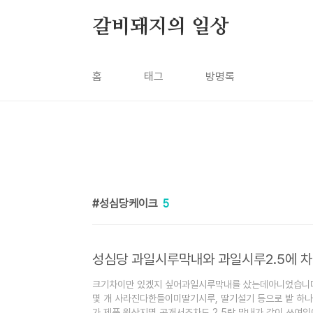
본문 바로가기
갈비돼지의 일상
홈
태그
방명록
성심당케이크
5
크기차이만 있겠지 싶어과일시루막내를 샀는데아니었습니다.
몇 개 사라진다한들이미딸기시루, 딸기설기 등으로 밭 하나
가 제품 원산지명 공개서조차도 2.5랑 막내가 같이 쓰여있