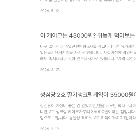
일시루막내를 샀습니다. 또기본 시루는너무 무겁기도 하
2026. 5. 12.
무래도 이상합니다. 300g 정도 덜 나가다보니,만족감이
뭔가 자꾸 이상한 느낌이 들었습니다.#차이점 그래도달달
았습니다. 자르는 건상당히 불편하고띠지를 풀지말고퍼먹
떨궈가며,조각내서 잘랐는데,단면을 보니..
이 케이크는 43000원? 뒤늦게 먹어보
바로 얼마전에 먹었던천혜향5.0을 먹고나니다른 요거케익
있는딸기요거케익을 사기로 했습니다. 사실이전에 먹었던딸
래도 혹시나라는 것이 있으니사기로 했습니다.#가격 그
막내와 같은43000원인데,뭔가 좀 빈약해보입니다. 딸기 
2026. 3. 17.
생케익에딸기를 한 바퀴 두른 것과 큰 차이가 없어서그렇게
구성도 달라서 이 가격이 맞을텐데,그럼에도 의문입니다. 
자에 들어있는데,너무나도 가볍습니다. 여태까지 들었던 
구나빨리 어디에 모셔놔야하는구나 ..
성심당 2호 딸기생크림케익이 35000원
성심당이 가성비 좋은 건 알았지만,맨날 시루만 먹다보니이
냐면,2호 생크림 케이크가무려 35000원이라는 점입니다
림으로 보입니다. 동물성 100% 2호 케익이35000원이
럴만도 합니다. 옆에는 맨날 3호 케익들이 있고주변에는 
2026. 2. 19.
다. 그러나연휴 영향인지거대한 케익 대신2호 케익도 진열
마 전, 1호 케익을 산 영향도 있겠습니다. 어쨌거나 2호