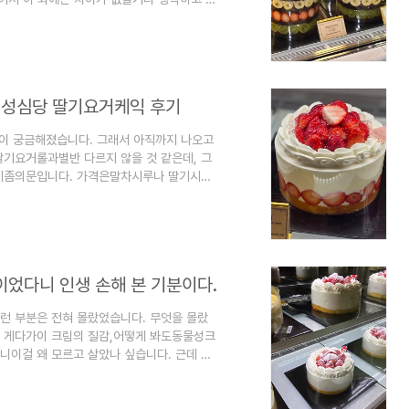
고양이 많아서이번에는 적당하겠지 싶었는데아
 덜한건지아니면 과일 구성이 맘에 안드는건지
한 향과정갈한 과일들을 보고있자니기분은 좋
어야하는 수준이지만, 궁금해서과일도 잔뜩
는 성심당 딸기요거케익 후기
이 궁금해졌습니다. 그래서 아직까지 나오고
기요거롤과별반 다르지 않을 것 같은데, 그
런데좀의문입니다. 가격은말차시루나 딸기시루
개수 때문인 것도 같고,이전에 먹었던 부띠끄
 보이는 듯합니다. 실제로는크림도 다르고
특히무게가 그렇습니다. 이 제품분명 시루상
시루상자들은 들자마자 이건 들고다닐게 아니
이었다니 인생 손해 본 기분이다.
런 부분은 전혀 몰랐었습니다. 무엇을 몰랐
. 게다가이 크림의 질감,어떻게 봐도동물성크
라니이걸 왜 모르고 살았나 싶습니다. 근데 그
시루가 있어서2호 케익은 보이지가 않았습니
해놓으면서눈길이 가기 시작했습니다. 또,얼
 생케익입니다. 딸기 제철이라고 딸기를 올려줬