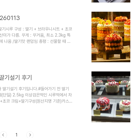
 하고,키친 205 딸기밭케이크 같기도 하고,
260113
 딸기시루 구성 : 딸기 + 브라우니시트 + 초코
산미가 다름. 무게 : 무거움, 최소 2.3kg 특
 나옴 /딸기맛 랜덤임 총평 : 선물할 때 좋
: 단맛 80 신맛 20 쓴맛 - / 초코의 묵직함이
 예상 특이점 :언제 파는지 잘 모르겠음 이벤트
음 총평 : 내가 먹기 좋음3. 망고시루 구
 딸기설기 후기
 딸기설기 후기입니다.#들어가기 전 딸기
상무게(단일) 2.5kg 이상검은떡인 시루떡에서 차
트+초코 크림+딸기구성(원산지명 기준)카스테
띠끄/(막내) 롯데 시루 전문매장판매처(25년
롯데점 : 8시부터 테이블링 10시 30분부터
) 43000원가격(25년 3월 기준)53000
1