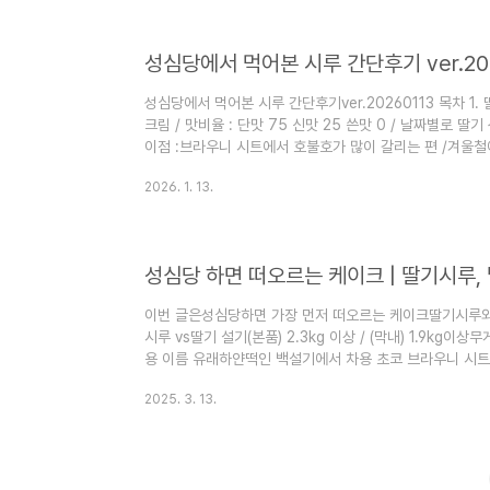
는데,이 모양이 아주 익숙합니다. 딸기설기 미니 버전같기도
구성이 아주 비..
성심당에서 먹어본 시루 간단후기 ver.20
성심당에서 먹어본 시루 간단후기ver.20260113 목차 1.
크림 / 맛비율 : 단맛 75 신맛 25 쓴맛 0 / 날짜별로 딸기 
이점 :브라우니 시트에서 호불호가 많이 갈리는 편 /겨울철에
음.2. 딸기설기 구성 : 딸기 + 우유생크림 + 시트 / 맛비율 
2026. 1. 13.
없어 더 달콤함 무게 : 무거움, 딸기시루와 동급 2kg이상
처럼 금방 사라짐 /타지에도 있을 법한맛이지만 가성비가 미쳤
성 : 망고 + 생크림 + 망고퓨레 + 시..
성심당 하면 떠오르는 케이크 | 딸기시루,
이번 글은성심당하면 가장 먼저 떠오르는 케이크딸기시루와
시루 vs딸기 설기(본품) 2.3kg 이상 / (막내) 1.9kg이
용 이름 유래하얀떡인 백설기에서 차용 초코 브라우니 시
라 시트+우유생크림+딸기, 가당딸기(본품) 모든 성심당 부
2025. 3. 13.
3월 기준) 한정수량 본점, DCC : 오전 8시부터 판매진행
예약판매 11시 30분부터 현장구매(본품) 49000원 / (막내
원..