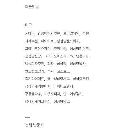
최근댓글
태그
폰타나
강릉빵다방추천
모바일게임
추천
과자추천
다이어트
성심당샌드위치
그라나도에스파다m코임브라
성심당케이크
성심당신상
그라나도에스파다m
냉동피자
냉동피자추천
과자
성심당
성심당말차
만오천보걷기
후기
코스트코
걷기다이어트
빵
성심당시루
성심당추천
성심당케익부띠끄
다이어트일지
강릉빵다방
노엣지피자
만보이상걷기
성심당케이크추천
성심당망고
전체 방문자