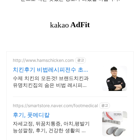
http://www.hamschicken.com
광고
치킨후기 비법레시피전수 초보
자도 가능한 맛집창업
수제 치킨의 모든것! 브랜드치킨과
유명치킨집의 숨은 비법 레시피를
공개합니다 / 성공창업 약속! 후회
없는 선택!!
https://smartstore.naver.com/footmedical
광고
후기, 풋메디칼
자세교정, 뒤꿈치통증, 아치,평발기
능성깔창, 후기, 건강한 생활의 첫
걸음!