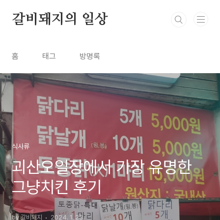
본문 바로가기
갈비돼지의 일상
홈
태그
방명록
식사류
괴산오일장에서 가장 유명한
그냥치킨 후기
by 갈비돼지
2024. 1. 23.