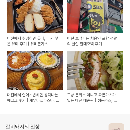
대전에서 튀김하면 유메, 다시 찾
이런 호떡피는 처음인 포항 생활
은 유메 후기 | 유메돈가스
의 달인 할매호떡 후기
대전에서 연어초밥하면 생각나는
그냥 돈까스 아니고 파돈가스가
에그그 후기 | 새우바질파스타, 부
있는 대전 대손관 | 생돈가스, 파
라타토마토파스타, 통베이컨파스
돈가스, 치즈돈가스, 고구마돈가
타, 레드오믈렛, 화이트오믈렛, 생
스, 매콤돈가스, 김치돈가스, 양파
연어초밥
돈가스 후기
갈비돼지의 일상