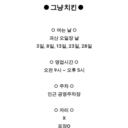
●
그냥 치킨
●
○ 여는 날 ○
괴산 오일장 날
3일, 8일, 13일, 23일, 28일
○ 영업시간 ○
오전 9시 ~ 오후 5시
○ 주차 ○
인근 공영주차장
○ 자리 ○
X
포장O