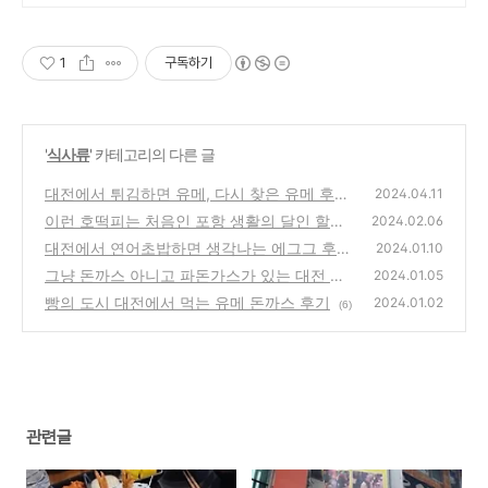
1
구독하기
'
식사류
' 카테고리의 다른 글
대전에서 튀김하면 유메, 다시 찾은 유메 후기
2024.04.11
| 유메돈가스
이런 호떡피는 처음인 포항 생활의 달인 할매
(1)
2024.02.06
호떡 후기
대전에서 연어초밥하면 생각나는 에그그 후기
(1)
2024.01.10
| 새우바질파스타, 부라타토마토파스타, 통베
그냥 돈까스 아니고 파돈가스가 있는 대전 대
2024.01.05
이컨파스타, 레드오믈렛, 화이트오믈렛, 생연
손관 | 생돈가스, 파돈가스, 치즈돈가스, 고구
빵의 도시 대전에서 먹는 유메 돈까스 후기
2024.01.02
(6)
어초밥
마돈가스, 매콤돈가스, 김치돈가스, 양파돈가
(3)
스 후기
(1)
관련글