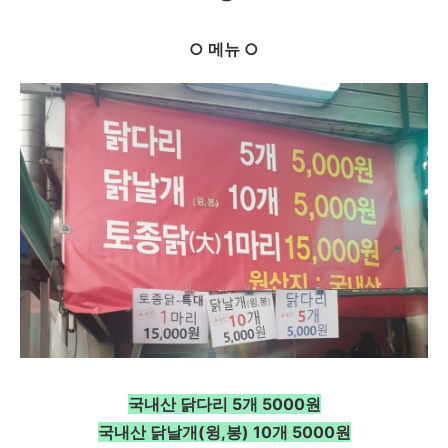
○ 메뉴 ○
국내산 닭다리 5개 5000원
국내산 닭날개(윙,봉) 10개 5000원